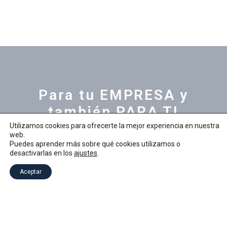
Para tu EMPRESA y
también PARA TI
Utilizamos cookies para ofrecerte la mejor experiencia en nuestra
web.
Generamos soluciones para cada tipo de
Puedes aprender más sobre qué cookies utilizamos o
desactivarlas en los
ajustes
.
necesidades ¿En qué podemos ayudarte?
Aceptar
CORPORATIVO